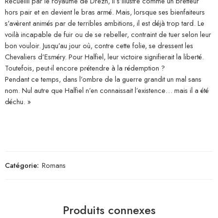
Recueilli par le royaume de Drezn, il s’illustre comme un bretteur
hors pair et en devient le bras armé. Mais, lorsque ses bienfaiteurs
s’avèrent animés par de terribles ambitions, il est déjà trop tard. Le
voilà incapable de fuir ou de se rebeller, contraint de tuer selon leur
bon vouloir. Jusqu’au jour où, contre cette folie, se dressent les
Chevaliers d’Esméry. Pour Halfiel, leur victoire signifierait la liberté.
Toutefois, peut-il encore prétendre à la rédemption ?
Pendant ce temps, dans l’ombre de la guerre grandit un mal sans
nom. Nul autre que Halfiel n’en connaissait l’existence… mais il a été
déchu. »
Catégorie:
Romans
Produits connexes